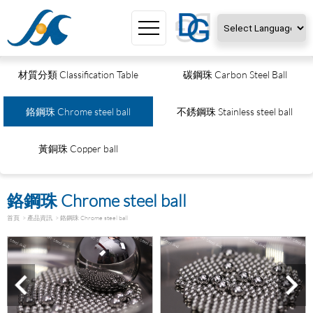
Powered by
Translate
材質分類 Classification Table
碳鋼珠 Carbon Steel Ball
鉻鋼珠 Chrome steel ball
不銹鋼珠 Stainless steel ball
黃銅珠 Copper ball
鉻鋼珠 Chrome steel ball
首頁
產品資訊
鉻鋼珠 Chrome steel ball