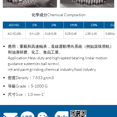
化學成分Chemical Composition
AISI NO.
C%
SI%
MN%
CR%
CU%
AISI 52100
0.9-1.05
0.15-0.35
0.25-0.45
1.35-1.65
0.30Max
應用：重載和高速軸承，直線運動導向系統（例如滾珠滑軌）
和油漆研磨、化工、食品工業。
Application:Heav duty and high-speed bearing.linear motion
guidance system(ex.ball screw),
ink and paint grinding,chemical industry,food indystry.
密度Density：7.833 g/cm3
等級Grade ：5-1000 G
尺寸Size ：1.0 mm-1”