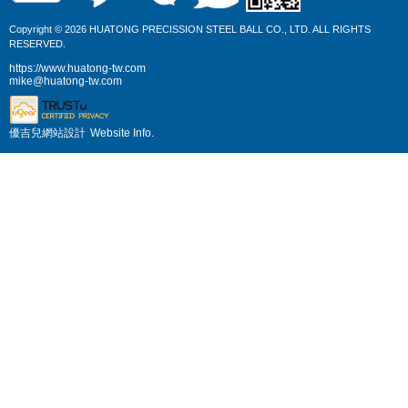
Copyright © 2026 HUATONG PRECISSION STEEL BALL CO., LTD. ALL RIGHTS
RESERVED.
https://www.huatong-tw.com
mike@huatong-tw.com
優吉兒網站設計
Website Info.